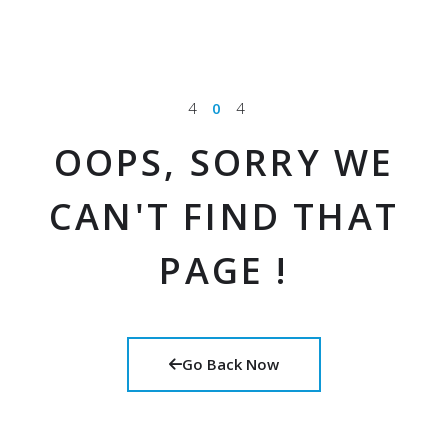
4
0
4
OOPS, SORRY WE
CAN'T FIND THAT
PAGE !
Go Back Now