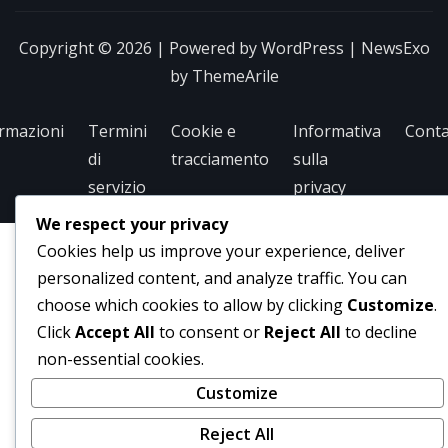
Copyright © 2026 | Powered by
WordPress
|
NewsExo
by
ThemeArile
rmazioni
Termini
Cookie e
Informativa
Conta
di
tracciamento
sulla
servizio
privacy
We respect your privacy
Cookies help us improve your experience, deliver
personalized content, and analyze traffic. You can
choose which cookies to allow by clicking
Customize
.
Click
Accept All
to consent or
Reject All
to decline
non-essential cookies.
Customize
Reject All