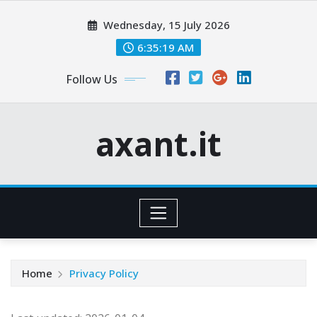
Skip
Wednesday, 15 July 2026
to
content
6:35:20 AM
Follow Us
axant.it
Home
Privacy Policy