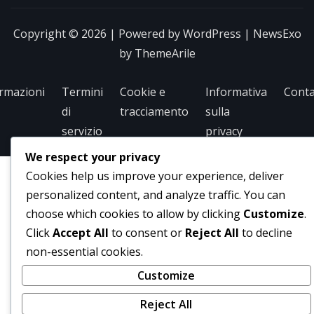
Copyright © 2026 | Powered by
WordPress
|
NewsExo
by
ThemeArile
rmazioni
Termini
Cookie e
Informativa
Conta
di
tracciamento
sulla
servizio
privacy
We respect your privacy
Cookies help us improve your experience, deliver
personalized content, and analyze traffic. You can
choose which cookies to allow by clicking
Customize
.
Click
Accept All
to consent or
Reject All
to decline
non-essential cookies.
Customize
Reject All