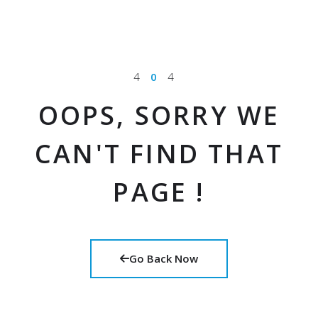
4
0
4
OOPS, SORRY WE
CAN'T FIND THAT
PAGE !
Go Back Now