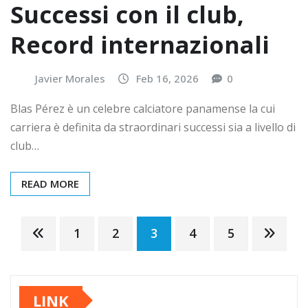
Successi con il club,
Record internazionali
Javier Morales
Feb 16, 2026
0
Blas Pérez è un celebre calciatore panamense la cui
carriera è definita da straordinari successi sia a livello di
club…
READ MORE
Posts
1
2
3
4
5
pagination
LINK