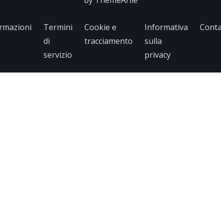
by
ThemeArile
rmazioni
Termini
Cookie e
Informativa
Conta
di
tracciamento
sulla
servizio
privacy