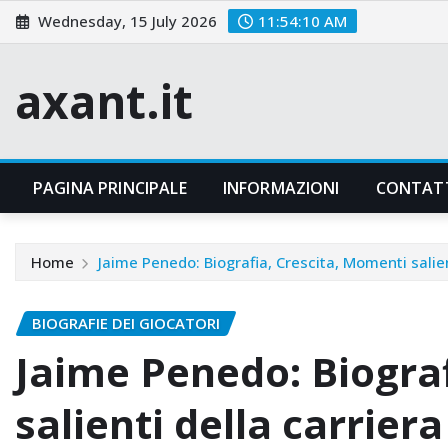
Skip
Wednesday, 15 July 2026
11:54:11 AM
to
content
axant.it
PAGINA PRINCIPALE
INFORMAZIONI
CONTAT
Home
Jaime Penedo: Biografia, Crescita, Momenti salien
BIOGRAFIE DEI GIOCATORI
Jaime Penedo: Biogra
salienti della carriera