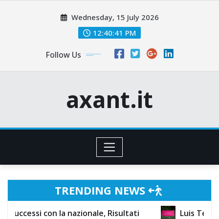
Skip
Wednesday, 15 July 2026
to
content
12:40:43 PM
Follow Us
axant.it
TRENDING NEWS
 nazionale, Risultati
Luis Tejada: Punti salienti 