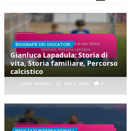
PUNTI SALIENTI DELLA CARRIERA
Yairo Yau: Punti salienti della
carriera, Risultati chiave,
Premi
Javier Morales
Mar 3, 2026
0
RISULTATI INTERNAZIONALI