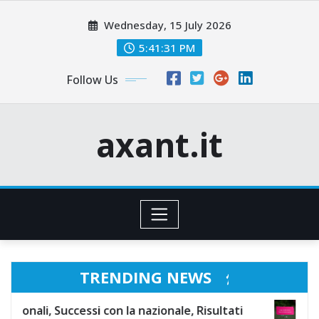
Skip
Wednesday, 15 July 2026
to
content
5:41:32 PM
Follow Us
axant.it
TRENDING NEWS
cessi con la nazionale, Risultati
Luis Tejada: Pun