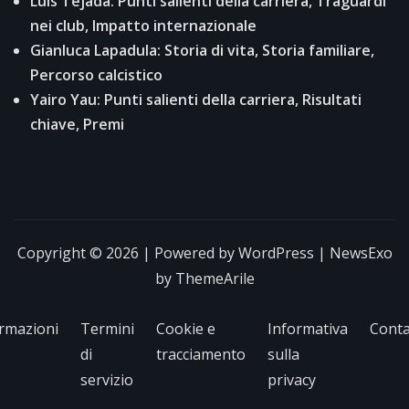
Luis Tejada: Punti salienti della carriera, Traguardi
nei club, Impatto internazionale
Gianluca Lapadula: Storia di vita, Storia familiare,
Percorso calcistico
Yairo Yau: Punti salienti della carriera, Risultati
chiave, Premi
Copyright © 2026 | Powered by
WordPress
|
NewsExo
by
ThemeArile
rmazioni
Termini
Cookie e
Informativa
Conta
di
tracciamento
sulla
servizio
privacy