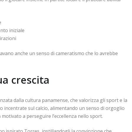
e
nto iniziale
irazioni
llavano anche un senso di cameratismo che lo avrebbe
ua crescita
zata dalla cultura panamense, che valorizza gli sport e la
so incentrate sul calcio, alimentando un senso di orgoglio
ha motivato a perseguire l’eccellenza nello sport.
o ispirato Torres, instillandogli la convinzione che