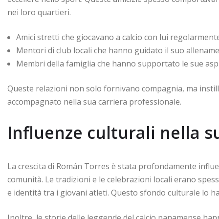
nei loro quartieri.
Amici stretti che giocavano a calcio con lui regolarment
Mentori di club locali che hanno guidato il suo allename
Membri della famiglia che hanno supportato le sue asp
Queste relazioni non solo fornivano compagnia, ma insti
accompagnato nella sua carriera professionale.
Influenze culturali nella s
La crescita di Román Torres è stata profondamente influen
comunità. Le tradizioni e le celebrazioni locali erano spes
e identità tra i giovani atleti. Questo sfondo culturale lo 
Inoltre, le storie delle leggende del calcio panamense hann