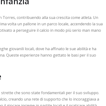
infanzia
 Torres, contribuendo alla sua crescita come atleta. Un
rima volta un pallone in un parco locale, accendendo la sua
otivato a perseguire il calcio in modo più serio man mano
ghe giovanili locali, dove ha affinato le sue abilità e ha
lina. Queste esperienze hanno gettato le basi per il suo
e
 strette che sono state fondamentali per il suo sviluppo.
calcio, creando una rete di supporto che lo incoraggiava a
l giocare insieme in partite locali e il praticare abilità