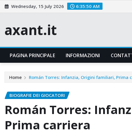
Skip
Wednesday, 15 July 2026
6:35:51 AM
to
content
axant.it
PAGINA PRINCIPALE
INFORMAZIONI
CONTAT
Home
Román Torres: Infanzia, Origini familiari, Prima c
BIOGRAFIE DEI GIOCATORI
Román Torres: Infanzia
Prima carriera