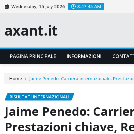
Skip
Wednesday, 15 July 2026
8:47:46 AM
to
content
axant.it
PAGINA PRINCIPALE
INFORMAZIONI
CONTAT
Home
Jaime Penedo: Carriera internazionale, Prestazio
RISULTATI INTERNAZIONALI
Jaime Penedo: Carrier
Prestazioni chiave, R