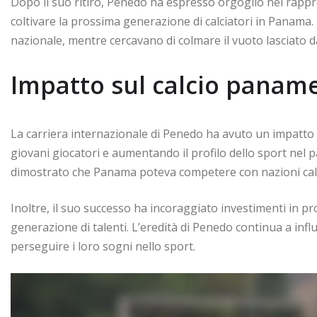
Dopo il suo ritiro, Penedo ha espresso orgoglio nel rappr
coltivare la prossima generazione di calciatori in Panama. 
nazionale, mentre cercavano di colmare il vuoto lasciato d
Impatto sul calcio panam
La carriera internazionale di Penedo ha avuto un impatto s
giovani giocatori e aumentando il profilo dello sport nel 
dimostrato che Panama poteva competere con nazioni calci
Inoltre, il suo successo ha incoraggiato investimenti in 
generazione di talenti. L’eredità di Penedo continua a infl
perseguire i loro sogni nello sport.