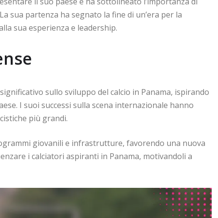
esentare il suo paese e ha sottolineato l’importanza di
La sua partenza ha segnato la fine di un’era per la
alla sua esperienza e leadership.
ense
ignificativo sullo sviluppo del calcio in Panama, ispirando
paese. I suoi successi sulla scena internazionale hanno
stiche più grandi.
programmi giovanili e infrastrutture, favorendo una nuova
uenzare i calciatori aspiranti in Panama, motivandoli a